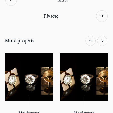
Γένεσις
More projects
Μονόπετρο
Μονόπετρο