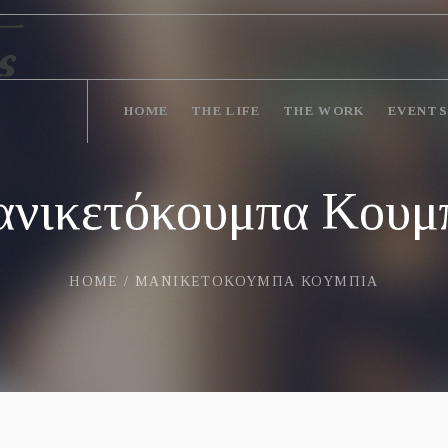
HOME
THE LIFE
THE WORK
EVENTS
νικετόκουμπα Κουμ
HOME
/
ΜΑΝΙΚΕΤΌΚΟΥΜΠΑ ΚΟΥΜΠΊΑ