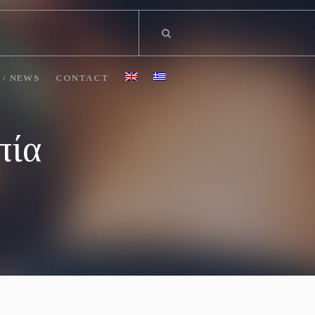
 / NEWS
CONTACT
πία