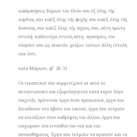
καὶ ἀγαπήσεις Κύριον τὸν Θεόν σου ἐξ ὅλης τῆς
καρδίας σου καὶ ἐξ ὅλης τῆς ψυχῆς σου καὶ ἐξ ὅλης τῆς
διανοίας σου καὶ ἐξ ὅλης τῆς ἰσχύος σου, αὕτη πρώτη
ἐντολή. καὶ δευτέρα ἐντολὴ αὕτη· ἀγαπήσεις τὸν
πλησίον σου ὡς σεαυτόν. μείζων τούτων ἄλλη ἐντολὴ
οὐκ ἔστι.
κατὰ Μάρκον, ιβ´ 30-31
Οι εικαστικοί που συμμετέχουν σε αυτό το
αυτογνωσιακό και εξομολογητικό κατά κύριο λόγο
παιχνίδι, πρότειναν έργα πολύ προσωπικά, έργα που
διεισδύουν στο άβατο του εαυτού, έργα που τολμούν
να κοιτάξουν στον καθρέφτη του άλλου, έργα που
εισχωρούν στα εντόσθια του νου και του
συναισθήματος. Έργα που τολμούν να αγαπούν και να